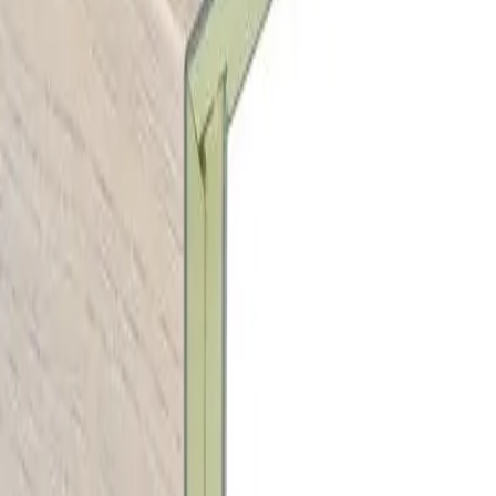
Volg ons op Instagram
Producten
Vloeren
Wandbekleding
RIGI Click Wall
Keukens
Raamdecoratie & Zonwering
Pallets
Bedrijf
Over ons
Sectoren
Downloads
Offerte aanvragen
Contact
Direct contact
Airborne avenue 73
2133 LV
Hoofddorp