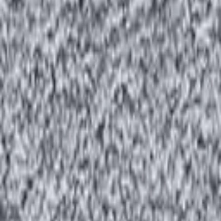
LinkedIn
Facebook
Volg ons op Instagram
Producten
Vloeren
Wandbekleding
RIGI Click Wall
Keukens
Raamdecoratie & Zonwering
Pallets
Bedrijf
Over ons
Sectoren
Downloads
Offerte aanvragen
Contact
Direct contact
Airborne avenue 73